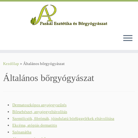
Skip
to
Kezdőlap
»
Általános bőrgyógyászat
content
Általános bőrgyógyászat
Dermatoszkópos anyajegyszűrés
Bőrsebészet, anyajegyeltávolítás
Szemölcsök, fibrómák, jóindulatú börfüggelékek eltávolítása
Ekcéma, atópiás dermatitis
Szénanátha