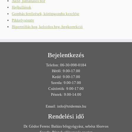
Akne, pattanásos bőr
Hajhullások
Gombás fertőzések, körömgomba kezelése
Pikkelysömör
Hipertrófiás heg, keloidos heg, hegkorrekció
Bejelentkezés
Telefon: 06-30-998-0184
Hétfő: 9.00-17.00
Kedd: 9.00-17.00
Szerda: 9.00-17.00
Csütörtök: 9.00-17.00
Péntek: 9.00-14.00
Email: info@tridermis.hu
Rendelési idő
Dr. Gódor Ferenc Balázs bőrgyógyász, sebész főorvos