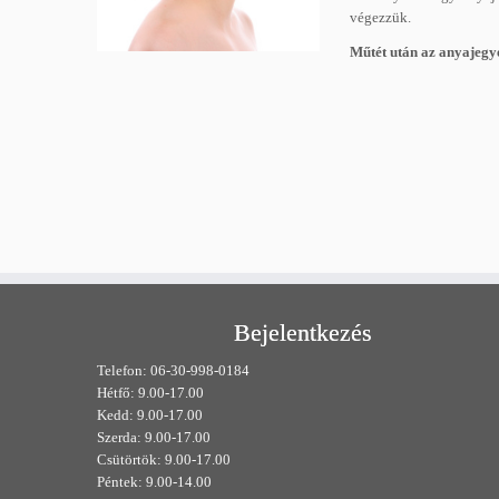
végezzük.
Műtét után az anyajegye
Bejelentkezés
Telefon: 06-30-998-0184
Hétfő: 9.00-17.00
Kedd: 9.00-17.00
Szerda: 9.00-17.00
Csütörtök: 9.00-17.00
Péntek: 9.00-14.00