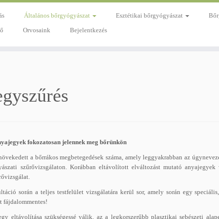
ás
Általános bőrgyógyászat
Esztétikai bőrgyógyászat
Bőr
dő
Orvosaink
Bejelentkezés
egyszűrés
anyajegyek fokozatosan jelennek meg bőrünkön
vekedett a bőrrákos megbetegedések száma, amely leggyakrabban az úgynevezett 
ászati szűrővizsgálaton. Korábban eltávolított elváltozást mutató anyajegyek
rővizsgálat.
táció során a teljes testfelület vizsgálatára kerül sor, amely során egy speciál
at fájdalommentes!
 eltávolítása szükségessé válik, az a legkorszerűbb plasztikai sebészeti alape