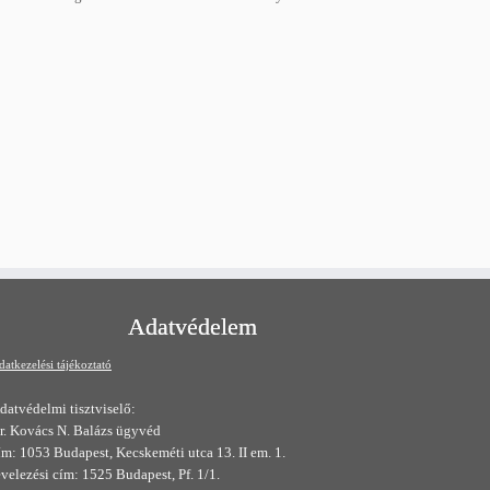
Adatvédelem
datkezelési tájékoztató
datvédelmi tisztviselő:
r. Kovács N. Balázs ügyvéd
ím: 1053 Budapest, Kecskeméti utca 13. II em. 1.
evelezési cím: 1525 Budapest, Pf. 1/1.