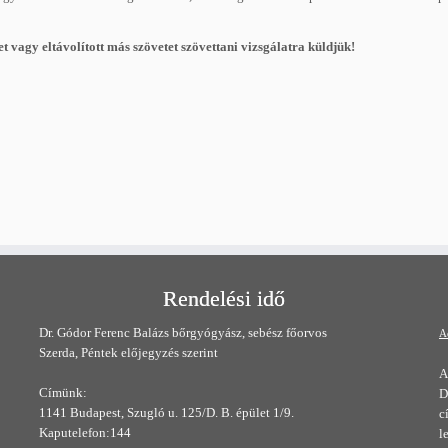
t vagy eltávolított más szövetet szövettani vizsgálatra küldjük!
Rendelési idő
Dr. Gódor Ferenc Balázs bőrgyógyász, sebész főorvos
A
Szerda, Péntek előjegyzés szerint
A
Címünk:
D
1141 Budapest, Szugló u. 125/D. B. épület 1/9.
c
Kaputelefon:144
l