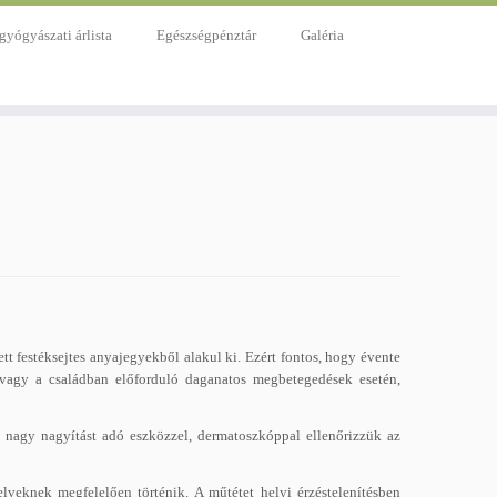
gyógyászati árlista
Egészségpénztár
Galéria
festéksejtes anyajegyekből alakul ki. Ezért fontos, hogy évente
 vagy a családban előforduló daganatos megbetegedések esetén,
is, nagy nagyítást adó eszközzel, dermatoszkóppal ellenőrizzük az
lveknek megfelelően történik. A műtétet helyi érzéstelenítésben