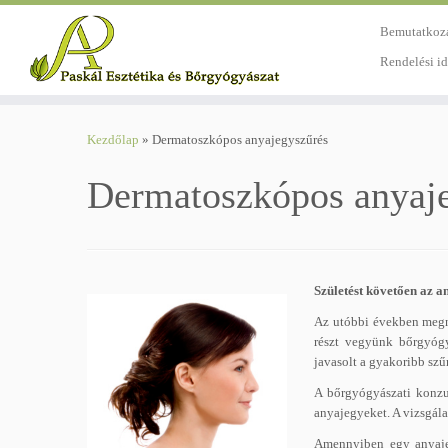
Bemutatkoz
Rendelési i
Skip
to
Kezdőlap
»
Dermatoszkópos anyajegyszűrés
content
Dermatoszkópos anyaj
Születést követően az 
Az utóbbi években megnö
részt vegyünk bőrgyógy
javasolt a gyakoribb szű
A bőrgyógyászati konzul
anyajegyeket. A vizsgál
Amennyiben egy anyajegy