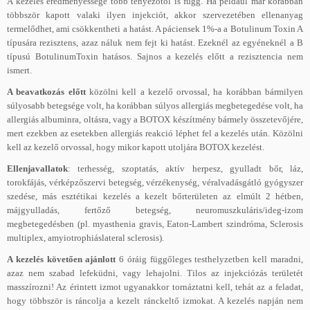
A kezelés eredményessége több tényezőtől is függ. Ha például már korábban
többször kapott valaki ilyen injekciót, akkor szervezetében ellenanyag
termelődhet, ami csökkentheti a hatást. A páciensek 1%-a a Botulinum Toxin A
típusára rezisztens, azaz náluk nem fejt ki hatást. Ezeknél az egyéneknél a B
típusú BotulinumToxin hatásos. Sajnos a kezelés előtt a rezisztencia nem
ismert.
A beavatkozás előtt
közölni kell a kezelő orvossal, ha korábban bármilyen
súlyosabb betegsége volt, ha korábban súlyos allergiás megbetegedése volt, ha
allergiás albuminra, oltásra, vagy a BOTOX készítmény bármely összetevőjére,
mert ezekben az esetekben allergiás reakció léphet fel a kezelés után. Közölni
kell az kezelő orvossal, hogy mikor kapott utoljára BOTOX kezelést.
Ellenjavallatok
: terhesség, szoptatás, aktív herpesz, gyulladt bőr, láz,
torokfájás, vérképzőszervi betegség, vérzékenység, véralvadásgátló gyógyszer
szedése, más esztétikai kezelés a kezelt bőrterületen az elmúlt 2 hétben,
májgyulladás, fertőző betegség, neuromuszkuláris/ideg-izom
megbetegedésben (pl. myasthenia gravis, Eaton-Lambert szindróma, Sclerosis
multiplex, amyiotrophiáslateral sclerosis).
A kezelés követően ajánlott
6 óráig függőleges testhelyzetben kell maradni,
azaz nem szabad lefeküdni, vagy lehajolni. Tilos az injekciózás területét
masszírozni! Az érintett izmot ugyanakkor tornáztatni kell, tehát az a feladat,
hogy többször is ráncolja a kezelt ránckeltő izmokat. A kezelés napján nem