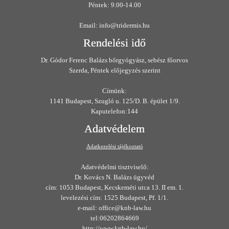
Péntek: 9.00-14.00
Email: info@tridermis.hu
Rendelési idő
Dr. Gódor Ferenc Balázs bőrgyógyász, sebész főorvos
Szerda, Péntek előjegyzés szerint
Címünk:
1141 Budapest, Szugló u. 125/D. B. épület 1/9.
Kaputelefon:144
Adatvédelem
Adatkezelési tájékoztató
Adatvédelmi tisztviselő:
Dr. Kovács N. Balázs ügyvéd
cím: 1053 Budapest, Kecskeméti utca 13. II em. 1.
levelezési cím: 1525 Budapest, Pf. 1/1.
e-mail: office@knb-law.hu
tel:06202864669
http://www.knb-law.hu/