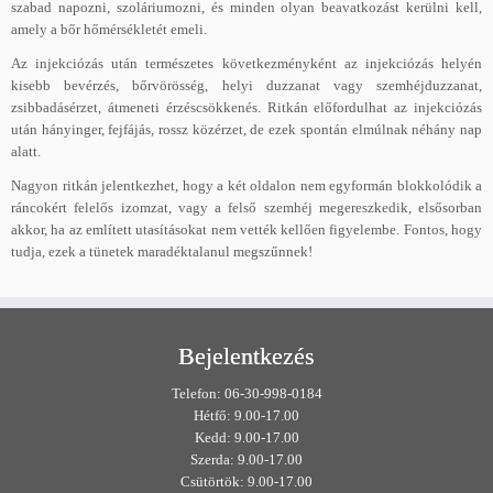
szabad napozni, szoláriumozni, és minden olyan beavatkozást kerülni kell,
amely a bőr hőmérsékletét emeli.
Az injekciózás után természetes következményként az injekciózás helyén
kisebb bevérzés, bőrvörösség, helyi duzzanat vagy szemhéjduzzanat,
zsibbadásérzet, átmeneti érzéscsökkenés. Ritkán előfordulhat az injekciózás
után hányinger, fejfájás, rossz közérzet, de ezek spontán elmúlnak néhány nap
alatt.
Nagyon ritkán jelentkezhet, hogy a két oldalon nem egyformán blokkolódik a
ráncokért felelős izomzat, vagy a felső szemhéj megereszkedik, elsősorban
akkor, ha az említett utasításokat nem vették kellően figyelembe. Fontos, hogy
tudja, ezek a tünetek maradéktalanul megszűnnek!
Bejelentkezés
Telefon: 06-30-998-0184
Hétfő: 9.00-17.00
Kedd: 9.00-17.00
Szerda: 9.00-17.00
Csütörtök: 9.00-17.00