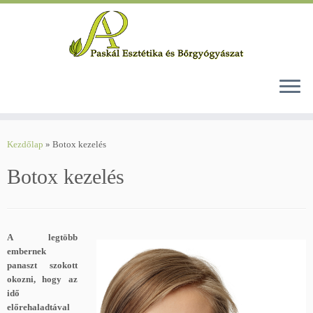
Skip
to
Kezdőlap
»
Botox kezelés
content
Botox kezelés
A legtöbb
embernek
panaszt szokott
okozni, hogy az
idő
előrehaladtával