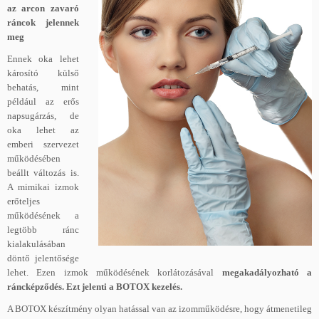
az arcon zavaró
ráncok jelennek
meg
Ennek oka lehet
károsító külső
behatás, mint
például az erős
napsugárzás, de
oka lehet az
emberi szervezet
működésében
beállt változás is.
A mimikai izmok
erőteljes
működésének a
legtöbb ránc
kialakulásában
döntő jelentősége
lehet. Ezen izmok működésének korlátozásával
megakadályozható a
ráncképződés. Ezt jelenti a BOTOX kezelés.
A BOTOX készítmény olyan hatással van az izomműködésre, hogy átmenetileg