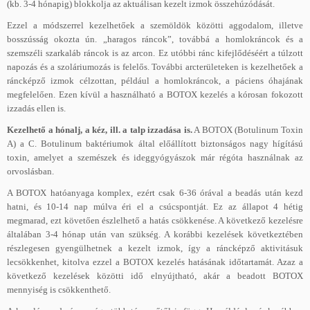
(kb. 3-4 hónapig) blokkolja az aktuálisan kezelt izmok összehúzódását.
Ezzel a módszerrel kezelhetőek a szemöldök közötti aggodalom, illetve
bosszússág okozta ún. „haragos ráncok”, továbbá a homlokráncok és a
szemszéli szarkaláb ráncok is az arcon. Ez utóbbi ránc kifejlődéséért a túlzott
napozás és a szoláriumozás is felelős. További arcterületeken is kezelhetőek a
ráncképző izmok célzottan, például a homlokráncok, a páciens óhajának
megfelelően. Ezen kívül a használható a BOTOX kezelés a kórosan fokozott
izzadás ellen is.
Kezelhető a hónalj, a kéz, ill. a talp izzadása is.
A BOTOX (Botulinum Toxin
A) a C. Botulinum baktériumok által előállított biztonságos nagy hígítású
toxin, amelyet a szemészek és ideggyógyászok már régóta használnak az
orvoslásban.
A BOTOX hatóanyaga komplex, ezért csak 6-36 órával a beadás után kezd
hatni, és 10-14 nap múlva éri el a csúcspontját. Ez az állapot 4 hétig
megmarad, ezt követően észlelhető a hatás csökkenése. A következő kezelésre
általában 3-4 hónap után van szükség. A korábbi kezelések következtében
részlegesen gyengülhetnek a kezelt izmok, így a ráncképző aktivitásuk
lecsökkenhet, kitolva ezzel a BOTOX kezelés hatásának időtartamát. Azaz a
következő kezelések közötti idő elnyújtható, akár a beadott BOTOX
mennyiség is csökkenthető.