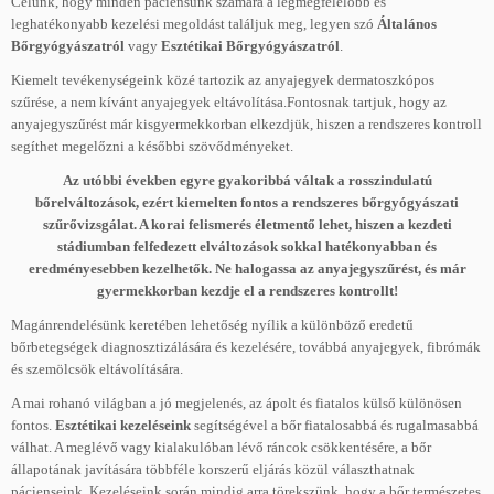
Célunk, hogy minden páciensünk számára a legmegfelelőbb és
leghatékonyabb kezelési megoldást találjuk meg, legyen szó
Általános
Bőrgyógyászatról
vagy
Esztétikai Bőrgyógyászatról
.
Kiemelt tevékenységeink közé tartozik az anyajegyek dermatoszkópos
szűrése, a nem kívánt anyajegyek eltávolítása.Fontosnak tartjuk, hogy az
anyajegyszűrést már kisgyermekkorban elkezdjük, hiszen a rendszeres kontroll
segíthet megelőzni a későbbi szövődményeket.
Az utóbbi években egyre gyakoribbá váltak a rosszindulatú
bőrelváltozások, ezért kiemelten fontos a rendszeres bőrgyógyászati
szűrővizsgálat. A korai felismerés életmentő lehet, hiszen a kezdeti
stádiumban felfedezett elváltozások sokkal hatékonyabban és
eredményesebben kezelhetők. Ne halogassa az anyajegyszűrést, és már
gyermekkorban kezdje el a rendszeres kontrollt!
Magánrendelésünk keretében lehetőség nyílik a különböző eredetű
bőrbetegségek diagnosztizálására és kezelésére, továbbá anyajegyek, fibrómák
és szemölcsök eltávolítására.
A mai rohanó világban a jó megjelenés, az ápolt és fiatalos külső különösen
fontos.
Esztétikai kezeléseink
segítségével a bőr fiatalosabbá és rugalmasabbá
válhat. A meglévő vagy kialakulóban lévő ráncok csökkentésére, a bőr
állapotának javítására többféle korszerű eljárás közül választhatnak
pácienseink. Kezeléseink során mindig arra törekszünk, hogy a bőr természetes