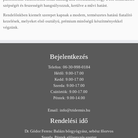
szépségét és feszességét hangsúlyozzuk, kerülve a művi hatást.
Rendelőnkben kiemelt szerepet kapnak a modern, természetes hatású fiatalító
kezelések, melyeket első osztályú, prémium minőségű készítményekkel
végzünk.
Bejelentkezés
Telefon: 06-30-998-0184
Hétfő: 9.00-17.00
Kedd: 9.00-17.00
Szerda: 9.00-17.00
Csütörtök: 9.00-17.00
Péntek: 9.00-14.00
Email: info@tridermis.hu
Rendelési idő
Dr. Gódor Ferenc Balázs bőrgyógyász, sebész főorvos
Szerda, Péntek előjegyzés szerint