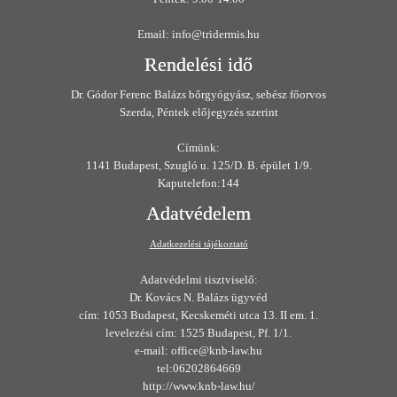
Email: info@tridermis.hu
Rendelési idő
Dr. Gódor Ferenc Balázs bőrgyógyász, sebész főorvos
Szerda, Péntek előjegyzés szerint
Címünk:
1141 Budapest, Szugló u. 125/D. B. épület 1/9.
Kaputelefon:144
Adatvédelem
Adatkezelési tájékoztató
Adatvédelmi tisztviselő:
Dr. Kovács N. Balázs ügyvéd
cím: 1053 Budapest, Kecskeméti utca 13. II em. 1.
levelezési cím: 1525 Budapest, Pf. 1/1.
e-mail: office@knb-law.hu
tel:06202864669
http://www.knb-law.hu/