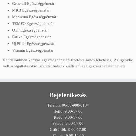
Generali Egészségpénztár
MKB Egészségpénztár
Medicina Egészségpénztár
TEMPO Egészségpénztár
OTP Egészségpénztár
Patika Egészségpénztár
Új Pillér Egészségpénztár
Vitamin Egészségpénztár
Rendelőnkben kártyás egészségpénztári fizetésre nincs lehetőség. Az igénybe
vett szolgáltatásokról számlát tudunk kiállítani az Egészségpénztár nevére.
Bejelentkezés
Telefon: 06-30-998-0184
Hétfő: 9.00-17.00
Kedd: 9.00-17.00
Szerda: 9.00-17.00
Csütörtök: 9.00-17.00
Péntek: 9.00-14.00