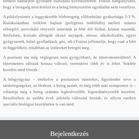
termelő hámsejtek gyorsabb osztódása következtében. Fontos hangsúlyozni,
hogy a betegség nem fertőző és a beteg környezetére egyáltalán nem veszélyes.
A pikkelysömör a leggyakoribb bőrbetegség, előfordulási gyakorisága 2-3 %.
Kialakulásában öröklött hajlam (poligénes öröklődés) mellett számos
elősegítő, provokáló tényezőt ismerünk (a bőrt érő fizikai, kémiai traumák,
fertőzések, kontakt allergiát okozó anyagok, stressz, alkoholizálás, egyes
gyógyszerek, belső gyulladások, góc, stb.) Fontos jellemzője, hogy csak a bőrt
és függelékeit, ritkábban az ízületeket betegíti meg.
A psoriasis ma még véglegesen nem gyógyítható, de tünet-mentesíthető. A
tünetmentes időszak hossza változó, esetenként több év is lehet. Sokféle
kezelési mód létezik.
A bőrgyógyász – értékelve a psoriasisos tüneteket, figyelembe véve a
társbetegségeket, az életkort, a beteg nemét, és még több más szempontot is –
választja meg a beteg számára legkedvezőbb, legeredményesebb kezelést.
Kezelésében az utóbbi évek jelentős változást hoztak, és súlyos esetben
speciális biológiai kezelésekre is van mód.
Bejelentkezés