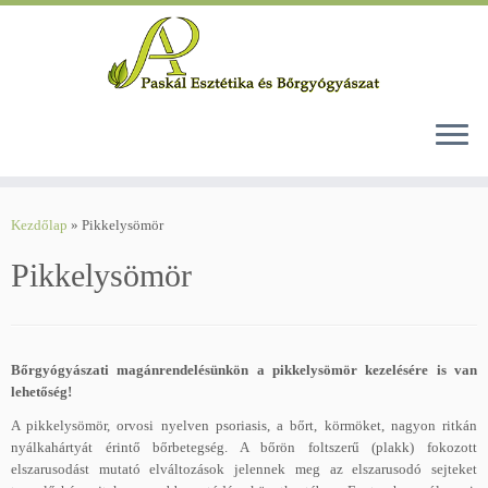
Skip
to
Kezdőlap
»
Pikkelysömör
content
Pikkelysömör
Bőrgyógyászati magánrendelésünkön a pikkelysömör kezelésére is van
lehetőség!
A pikkelysömör, orvosi nyelven psoriasis, a bőrt, körmöket, nagyon ritkán
nyálkahártyát érintő bőrbetegség. A bőrön foltszerű (plakk) fokozott
elszarusodást mutató elváltozások jelennek meg az elszarusodó sejteket