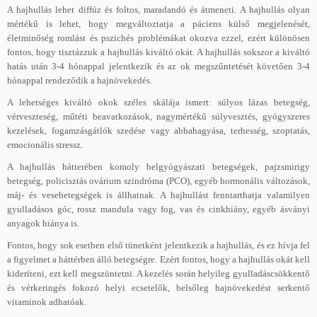
A hajhullás lehet diffúz és foltos, maradandó és átmeneti. A hajhullás olyan
mértékű is lehet, hogy megváltoztatja a páciens külső megjelenését,
életminőség romlást és pszichés problémákat okozva ezzel, ezért különösen
fontos, hogy tisztázzuk a hajhullás kiváltó okát. A hajhullás sokszor a kiváltó
hatás után 3-4 hónappal jelentkezik és az ok megszűntetését követően 3-4
hónappal rendeződik a hajnövekedés.
A lehetséges kiváltó okok széles skálája ismert: súlyos lázas betegség,
vérveszteség, műtéti beavatkozások, nagymértékű súlyvesztés, gyógyszeres
kezelések, fogamzásgátlók szedése vagy abbahagyása, terhesség, szoptatás,
emocionális stressz.
A hajhullás hátterében komoly belgyógyászati betegségek, pajzsmirigy
betegség, policisztás ovárium szindróma (PCO), egyéb hormonális változások,
máj- és vesebetegségek is állhatnak. A hajhullást fenntarthatja valamilyen
gyulladásos góc, rossz mandula vagy fog, vas és cinkhiány, egyéb ásványi
anyagok hiánya is.
Fontos, hogy sok esetben első tünetként jelentkezik a hajhullás, és ez hívja fel
a figyelmet a háttérben álló betegségre. Ezért fontos, hogy a hajhullás okát kell
kideríteni, ezt kell megszüntetni. A kezelés során helyileg gyulladáscsökkentő
és vérkeringés fokozó helyi ecsetelők, belsőleg hajnövekedést serkentő
vitaminok adhatóak.