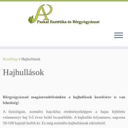
Skip
to
Kezdőlap
»
Hajhullások
content
Hajhullások
Bőrgyógyászati magánrendelésünkön a hajhullások kezelésére is van
lehetőség!
A fiziológiás, normális hajciklus eredményeképpen a hajas fejbőrön
valamennyi haj 3-5 éven belül lecserélődik. A hajhullás folyamatos, naponta
50-100 hajszál hullik ki. Ez még normális hajhullásnak tekinthető.