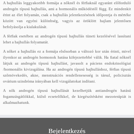
A hajhullás leggyakoribb formája a nőknél és férfiaknál egyaránt előforduló
androgén típusú hajhullás, ami a hormonális működéstől függ. Ez mindenkit
érint az élet folyamán, csak a hajhullás jelentkezésének időpontja és mértéke
között van egyéni különbség, vagyis az öröklött hajlam jelentősen
befolyásolja a kialakulását.
A férfiak esetében az androgén típusú hajhullás tüneti kezelésével lassítani
lehet a hajhullás folyamatát.
A nőket a hajhullás ez a formája elsősorban a változó kor után érinti, mivel
ilyenkor az androgén hormonok hatása kifejezettebbé válik. Ha fiatal nőknél
látjuk az androgén típusú hajhullást, javasolt a páciens endokrinológiai
/hormonális kivizsgálása. Ha az androgén típusú hajhulláshoz, férfias típusú
szőrnövekedés, akne, menstruációs rendellenesesség is társul, policisztás
ovárium szindróma irányában kell vizsgálatokat indítani.
A nők androgén típusú hajhullását kezelhetjük antiandrogén hatású
fogamzásgátlókkal, külső ecsetelőkkel, de kiegészítésként mezoterápiát is
alkalmazhatunk.
Bejelentkezés