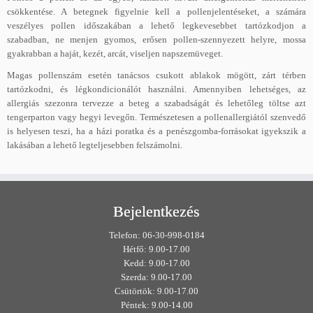
csökkentése. A betegnek figyelnie kell a pollenjelentéseket, a számára
veszélyes pollen időszakában a lehető legkevesebbet tartózkodjon a
szabadban, ne menjen gyomos, erősen pollen-szennyezett helyre, mossa
gyakrabban a haját, kezét, arcát, viseljen napszemüveget.
Magas pollenszám esetén tanácsos csukott ablakok mögött, zárt térben
tartózkodni, és légkondicionálót használni. Amennyiben lehetséges, az
allergiás szezonra tervezze a beteg a szabadságát és lehetőleg töltse azt
tengerparton vagy hegyi levegőn. Természetesen a pollenallergiától szenvedő
is helyesen teszi, ha a házi poratka és a penészgomba-forrásokat igyekszik a
lakásában a lehető legteljesebben felszámolni.
Bejelentkezés
Telefon: 06-30-998-0184
Hétfő: 9.00-17.00
Kedd: 9.00-17.00
Szerda: 9.00-17.00
Csütörtök: 9.00-17.00
Péntek: 9.00-14.00