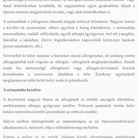
fiatal felnőttkorban kezdődik, de napjainkban egyre gyakrabban látjuk a
típusos tünetek megjelenését óvodás, vagy akár kisdedkorban is.
A szénanáthát a jellegzetes tünetek alapján könnyű felismerni. Nagyon fontos
a kiváltó ok azonosítása: ebben egyrészt a beteg kikérdezése, a szénanátha
szezonalitása, családi előfordulás, egyéb allergia (gyógyszer, étel stb.) megléte,
háziállat a lakásban, illetve foglalkozáshoz kapcsolódó környezet hatások
(poros munkahely, stb.).
Vérvétellel ki lehet mutatni a tüneteket okozó allergéneket, de szükség esetén
allergiapróbát kell végezni az allergén / allergének meghatározásához. Ennek
során kis mennyiségű allergénnel vagy allergén-kivonattal hozzuk
kontaktusba a szervezetet, általában a bőrt. Érzékeny egyéneknél
meghatározott időn belül helyi reakció jelentkezik.
A szénanátha kezelése
A kezelésnél nagyon fontos az allergének és irritáló anyagok elkerülése,
antihisztamin allergia gyógyszer szedése. Fokozott panaszok esetén helyi
hatású szteroidos kezelés javasolható az orrba és szembe.
Súlyos esetben mérlegelendő az immunterápia, az ún. hiposzenzibilizáció
alkalmazása is, melynek célja a túlérzékenység enyhítése.
Fontos a pollen és az egyéb, lakáson kívüli allergénforrás mértékének