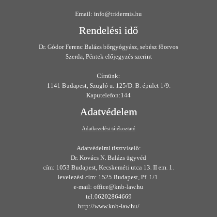
Email: info@tridermis.hu
Rendelési idő
Dr. Gódor Ferenc Balázs bőrgyógyász, sebész főorvos
Szerda, Péntek előjegyzés szerint
Címünk:
1141 Budapest, Szugló u. 125/D. B. épület 1/9.
Kaputelefon:144
Adatvédelem
Adatkezelési tájékoztató
Adatvédelmi tisztviselő:
Dr. Kovács N. Balázs ügyvéd
cím: 1053 Budapest, Kecskeméti utca 13. II em. 1.
levelezési cím: 1525 Budapest, Pf. 1/1.
e-mail: office@knb-law.hu
tel:06202864669
http://www.knb-law.hu/