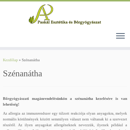
Skip
to
Kezdőlap
»
Szénanátha
content
Szénanátha
Bőrgyógyászati magánrendelésünkön a szénanátha kezelésére is van
lehetőség!
Az allergia az immunrendszer egy túlzott reakciója olyan anyagokra, melyek
normális körülmények között semmilyen választ nem váltanak ki a szervezet
részéről. Az ilyen anyagokat allergéneknek nevezzük, ilyenek például a